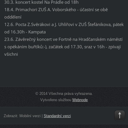
30.3. koncert kostel Na Prádle od 18h
18.4. Primachori ZUŠ A. Voborského - účastní se obě
oddělení
12.6. Pocta Z.Svěrákovi a J. Uhlířovi v ZUŠ Štefánikova, pátek
od 16.30h - Kampata
23.6. Závěrečný koncert ve Fortně na Hradčanském náměstí
s opékáním buřtíků:-), začátek od 17.30, sraz v 16h - zpívají
všichni
© 2014 Všechna práva vyhrazena.
Vytvořeno službou
Webnode
Zobrazit:
Mobilní verzi
|
Standardní verzi