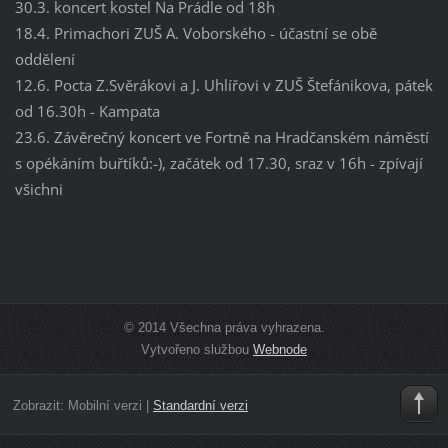
30.3. koncert kostel Na Prádle od 18h
18.4. Primachori ZUŠ A. Voborského - účastní se obě
oddělení
12.6. Pocta Z.Svěrákovi a J. Uhlířovi v ZUŠ Štefánikova, pátek
od 16.30h - Kampata
23.6. Závěrečný koncert ve Fortně na Hradčanském náměstí
s opékáním buřtíků:-), začátek od 17.30, sraz v 16h - zpívají
všichni
© 2014 Všechna práva vyhrazena.
Vytvořeno službou
Webnode
Zobrazit:
Mobilní verzi
|
Standardní verzi