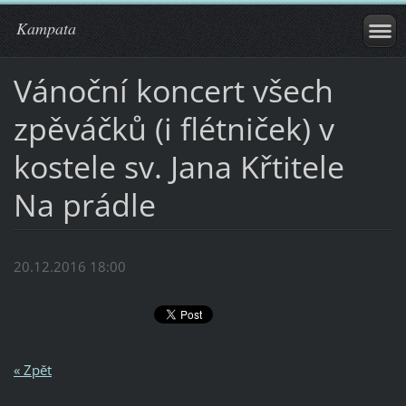
Kampata
Vánoční koncert všech
zpěváčků (i flétniček) v
kostele sv. Jana Křtitele
Na prádle
20.12.2016 18:00
« Zpět