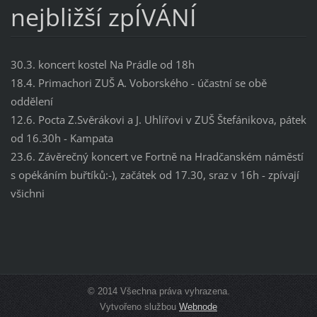
nejbližší zpÍVÁNÍ
30.3. koncert kostel Na Prádle od 18h
18.4. Primachori ZUŠ A. Voborského - účastní se obě
oddělení
12.6. Pocta Z.Svěrákovi a J. Uhlířovi v ZUŠ Štefánikova, pátek
od 16.30h - Kampata
23.6. Závěrečný koncert ve Fortně na Hradčanském náměstí
s opékáním buřtíků:-), začátek od 17.30, sraz v 16h - zpívají
všichni
© 2014 Všechna práva vyhrazena.
Vytvořeno službou
Webnode