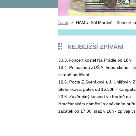
Úvod
>
HAMU, Sál Martinů - Koncert ju
NEJBLIŽŠÍ ZPÍVÁNÍ
30.3. koncert kostel Na Prádle od 18h
18.4. Primachori ZUŠ A. Voborského - ú
se obě oddělení
12.6. Pocta Z.Svěrákovi a J. Uhlířovi v 
Štefánikova, pátek od 16.30h - Kampata
23.6. Závěrečný koncert ve Fortně na
Hradčanském náměstí s opékáním buřtík
začátek od 17.30, sraz v 16h - zpívají vš