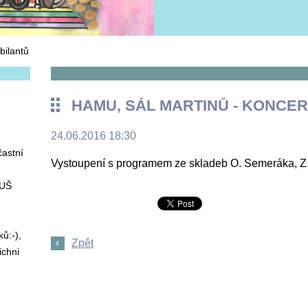
bilantů
HAMU, SÁL MARTINŮ - KONCER
24.06.2016 18:30
častní
Vystoupení s programem ze skladeb O. Semeráka, Z.
ZUŠ
ů:-),
Zpět
ichni