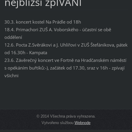
nejbližší zpÍVÁNÍ
30.3. koncert kostel Na Prádle od 18h
18.4. Primachori ZUŠ A. Voborského - účastní se obě
oddělení
12.6. Pocta Z.Svěrákovi a J. Uhlířovi v ZUŠ Štefánikova, pátek
od 16.30h - Kampata
23.6. Závěrečný koncert ve Fortně na Hradčanském náměstí
s opékáním buřtíků:-), začátek od 17.30, sraz v 16h - zpívají
všichni
© 2014 Všechna práva vyhrazena.
Vytvořeno službou
Webnode