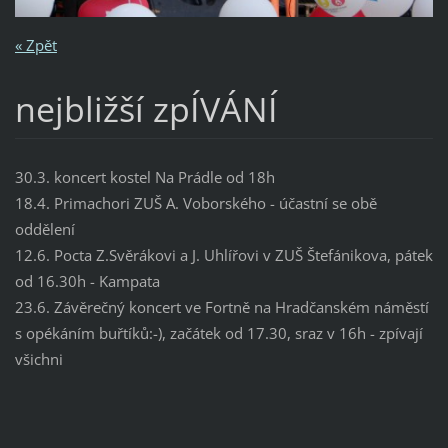
« Zpět
nejbližší zpÍVÁNÍ
30.3. koncert kostel Na Prádle od 18h
18.4. Primachori ZUŠ A. Voborského - účastní se obě
oddělení
12.6. Pocta Z.Svěrákovi a J. Uhlířovi v ZUŠ Štefánikova, pátek
od 16.30h - Kampata
23.6. Závěrečný koncert ve Fortně na Hradčanském náměstí
s opékáním buřtíků:-), začátek od 17.30, sraz v 16h - zpívají
všichni