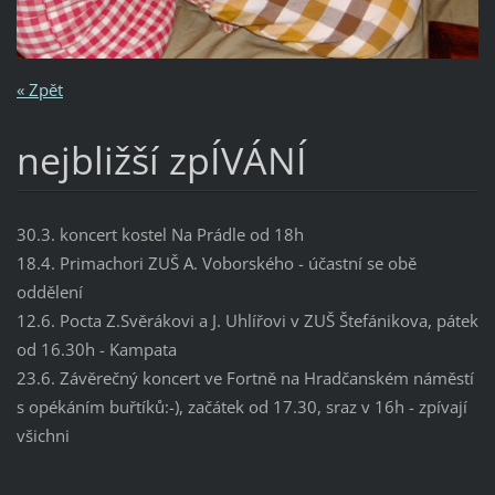
« Zpět
nejbližší zpÍVÁNÍ
30.3. koncert kostel Na Prádle od 18h
18.4. Primachori ZUŠ A. Voborského - účastní se obě
oddělení
12.6. Pocta Z.Svěrákovi a J. Uhlířovi v ZUŠ Štefánikova, pátek
od 16.30h - Kampata
23.6. Závěrečný koncert ve Fortně na Hradčanském náměstí
s opékáním buřtíků:-), začátek od 17.30, sraz v 16h - zpívají
všichni