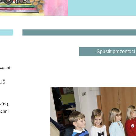
Spustit prezentaci
častní
ZUŠ
ů:-),
ichni