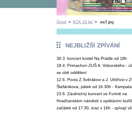
Úvod
>
KCK 10 let
>
aa3.jpg
NEJBLIŽŠÍ ZPÍVÁNÍ
30.3. koncert kostel Na Prádle od 18h
18.4. Primachori ZUŠ A. Voborského - ú
se obě oddělení
12.6. Pocta Z.Svěrákovi a J. Uhlířovi v 
Štefánikova, pátek od 16.30h - Kampata
23.6. Závěrečný koncert ve Fortně na
Hradčanském náměstí s opékáním buřtík
začátek od 17.30, sraz v 16h - zpívají vš